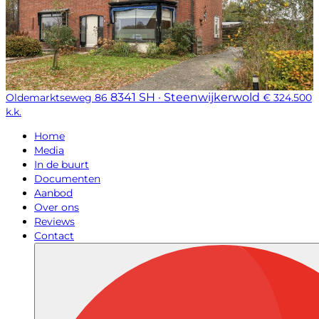
8341 SH · Steenwijkerwold
Oldemarktseweg 86
€ 324.500
k.k.
Home
Media
In de buurt
Documenten
Aanbod
Over ons
Reviews
Contact